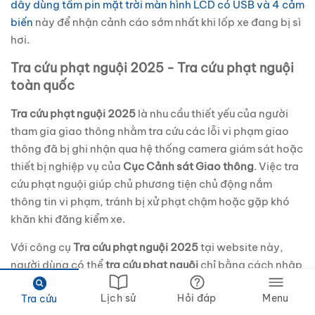
dây dùng tấm pin mặt trời màn hình LCD có USB và 4 cảm
biến
này để nhận cảnh cáo sớm nhất khi lốp xe đang bị sì
hơi.
Tra cứu phạt nguội 2025 - Tra cứu phạt nguội
toàn quốc
Tra cứu phạt nguội 2025
là nhu cầu thiết yếu của người
tham gia giao thông nhằm tra cứu các lỗi vi phạm giao
thông đã bị ghi nhận qua hệ thống camera giám sát hoặc
thiết bị nghiệp vụ của
Cục Cảnh sát Giao thông
. Việc tra
cứu phạt nguội giúp chủ phương tiện chủ động nắm
thông tin vi phạm, tránh bị xử phạt chậm hoặc gặp khó
khăn khi đăng kiểm xe.
Với công cụ
Tra cứu phạt nguội 2025
tại
website
này,
người dùng có thể
tra cứu phạt nguội
chỉ bằng cách nhập
biển số xe
, không cần đăng nhập, hoàn toàn miễn phí.
Lịch sử
Hỏi đáp
Menu
Tra cứu
Công Cụ
Tra Cứu Phạt Nguội 2025