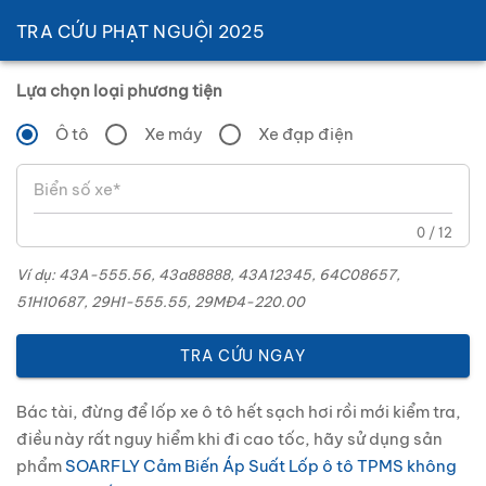
TRA CỨU PHẠT NGUỘI 2025
Lựa chọn loại phương tiện
Ô tô
Xe máy
Xe đạp điện
0 / 12
Ví dụ: 43A-555.56, 43a88888, 43A12345, 64C08657,
51H10687, 29H1-555.55, 29MĐ4-220.00
TRA CỨU NGAY
Bác tài, đừng để lốp xe ô tô hết sạch hơi rồi mới kiểm tra,
điều này rất nguy hiểm khi đi cao tốc, hãy sử dụng sản
phẩm
SOARFLY Cảm Biến Áp Suất Lốp ô tô TPMS không