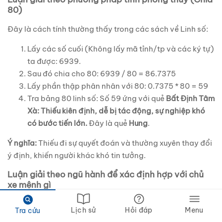
80)
Đây là cách tính thường thấy trong các sách về Linh số:
Lấy các số cuối (Không lấy mã tỉnh/tp và các ký tự)
ta được:
6939
.
Sau đó chia cho 80:
6939
/ 80 =
86.7375
Lấy phần thập phân nhân với 80:
0.7375
* 80 =
59
Tra bảng 80 linh số: Số
59
ứng với quẻ
Bất Định Tâm
Xà: Thiếu kiên định, dễ bị tác động, sự nghiệp khó
có bước tiến lớn.
Đây là quẻ
Hung
.
Ý nghĩa:
Thiếu đi sự quyết đoán và thường xuyên thay đổi
ý định, khiến người khác khó tin tưởng.
Luận giải theo ngũ hành để xác định hợp với chủ
xe mệnh gì
Mỗi con số trên biển xe không chỉ là những con số vô tri,
Lịch sử
Hỏi đáp
Menu
Tra cứu
mà còn mang trong mình năng lượng của Ngũ hành. Theo