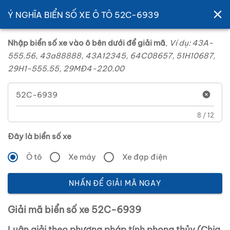
Ý NGHĨA BIỂN SỐ XE
Ô TÔ
52C-6939
Nhập biển số xe vào ô bên dưới để giải mã
,
Ví dụ: 43A-
555.56, 43a88888, 43A12345, 64C08657, 51H10687,
29H1-555.55, 29MĐ4-220.00
8 / 12
Đây là biển số xe
Ô tô
Xe máy
Xe đạp điện
NHẤN ĐỂ GIẢI MÃ NGAY
Giải mã biển số xe
52C-6939
Luận giải theo phương pháp tính phong thủy (Chia