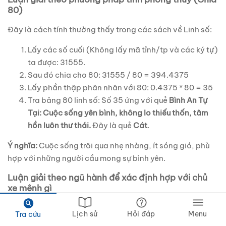
80)
Đây là cách tính thường thấy trong các sách về Linh số:
Lấy các số cuối (Không lấy mã tỉnh/tp và các ký tự)
ta được:
31555
.
Sau đó chia cho 80:
31555
/ 80 =
394.4375
Lấy phần thập phân nhân với 80:
0.4375
* 80 =
35
Tra bảng 80 linh số: Số
35
ứng với quẻ
Bình An Tự
Tại: Cuộc sống yên bình, không lo thiếu thốn, tâm
hồn luôn thư thái.
Đây là quẻ
Cát
.
Ý nghĩa:
Cuộc sống trôi qua nhẹ nhàng, ít sóng gió, phù
hợp với những người cầu mong sự bình yên.
Luận giải theo ngũ hành để xác định hợp với chủ
xe mệnh gì
Mỗi con số trên biển xe không chỉ là những con số vô tri,
Lịch sử
Hỏi đáp
Menu
Tra cứu
mà còn mang trong mình năng lượng của Ngũ hành. Theo